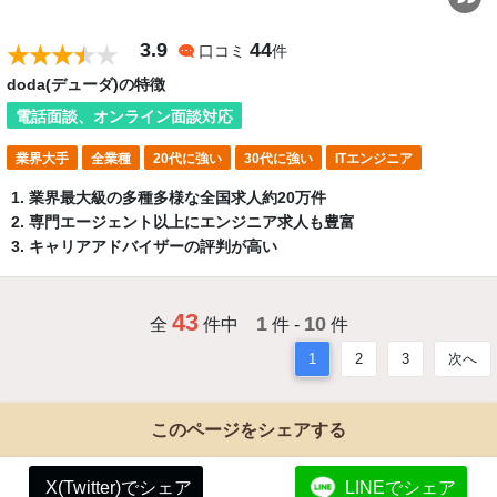
3.9
44
口コミ
件
doda(デューダ)の特徴
電話面談、オンライン面談対応
業界大手
全業種
20代に強い
30代に強い
ITエンジニア
業界最大級の多種多様な全国求人約20万件
専門エージェント以上にエンジニア求人も豊富
キャリアアドバイザーの評判が高い
43
1
10
全
件中
件 -
件
1
2
3
次へ
このページをシェアする
X(Twitter)でシェア
LINEでシェア