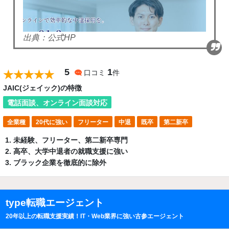
出典：公式HP
5
1
口コミ
件
JAIC(ジェイック)の特徴
電話面談、オンライン面談対応
全業種
20代に強い
フリーター
中退
既卒
第二新卒
未経験、フリーター、第二新卒専門
高卒、大学中退者の就職支援に強い
ブラック企業を徹底的に除外
type転職エージェント
20年以上の転職支援実績！IT・Web業界に強い古参エージェント