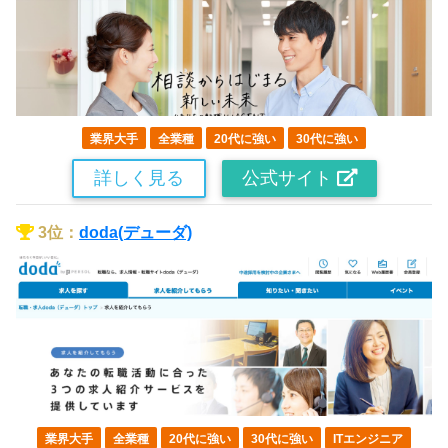
業界大手
全業種
20代に強い
30代に強い
詳しく見る
公式サイト
3位：
doda(デューダ)
業界大手
全業種
20代に強い
30代に強い
ITエンジニア