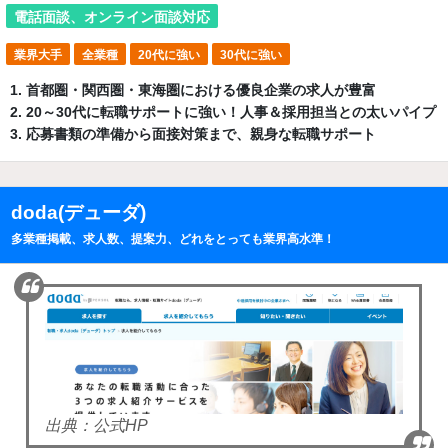
電話面談、オンライン面談対応
業界大手
全業種
20代に強い
30代に強い
首都圏・関西圏・東海圏における優良企業の求人が豊富
20～30代に転職サポートに強い！人事＆採用担当との太いパイプ
応募書類の準備から面接対策まで、親身な転職サポート
doda(デューダ)
多業種掲載、求人数、提案力、どれをとっても業界高水準！
出典：公式HP