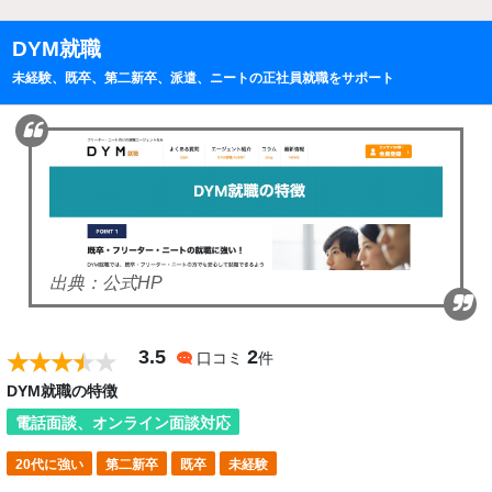
DYM就職
未経験、既卒、第二新卒、派遣、ニートの正社員就職をサポート
出典：公式HP
3.5
2
口コミ
件
DYM就職の特徴
電話面談、オンライン面談対応
20代に強い
第二新卒
既卒
未経験