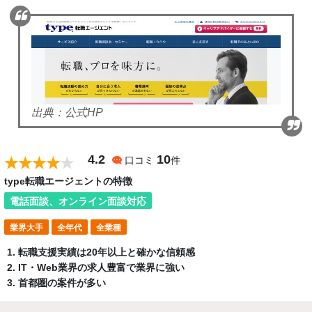
出典：公式HP
4.2
10
口コミ
件
type転職エージェントの特徴
電話面談、オンライン面談対応
業界大手
全年代
全業種
転職支援実績は20年以上と確かな信頼感
IT・Web業界の求人豊富で業界に強い
首都圏の案件が多い