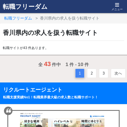
転職フリーダム
メニュー
転職フリーダム
香川県内の求人を扱う転職サイト
香川県内の求人を扱う転職サイト
転職サイトが43 件あります。
43
1
10
全
件中
件 -
件
1
2
3
次へ
リクルートエージェント
転職支援実績No1！転職業界最大級の求人数と転職サポート！