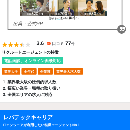
出典：公式HP
3.6
77
口コミ
件
リクルートエージェントの特徴
電話面談、オンライン面談対応
業界大手
全年代
全業種
業界最大求人数
業界最大級の圧倒的求人数
幅広い業界・職種の取り扱い
全国エリアの求人に対応
レバテックキャリア
ITエンジニアが利用したい転職エージェントNo.1