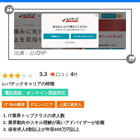
出典：公式HP
3.3
4
口コミ
件
レバテックキャリアの特徴
電話面談、オンライン面談対応
IT･Web業界
ITエンジニア
上流工程求人
IT業界トップクラスの求人数
業界動向やスキル理解が高いアドバイザーが在籍
保有求人8割以上が年収600万円以上