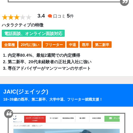
3.4
5
口コミ
件
ハタラクティブの特徴
電話面談、オンライン面談対応
全業種
20代に強い
フリーター
中退
既卒
第二新卒
内定率80.4%、最短2週間での内定獲得
第二新卒、20代未経験者の正社員入社に強い
専任アドバイザーがマンツーマンのサポート
JAIC(ジェイック)
18~39歳の既卒、第二新卒、大学中退、フリーター就職支援！