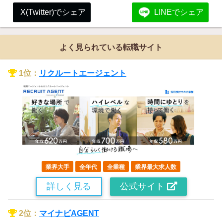
X(Twitter)でシェア
LINEでシェア
よく見られている転職サイト
1位：
リクルートエージェント
業界大手
全年代
全業種
業界最大求人数
詳しく見る
公式サイト
2位：
マイナビAGENT